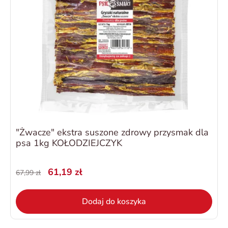
"Żwacze" ekstra suszone zdrowy przysmak dla
psa 1kg KOŁODZIEJCZYK
61,19 zł
67,99 zł
Dodaj do koszyka