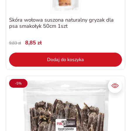
Skóra wołowa suszona naturalny gryzak dla
psa smakołyk 50cm 1szt
8,85 zł
9,83 zł
Dodaj do koszyka
-5%