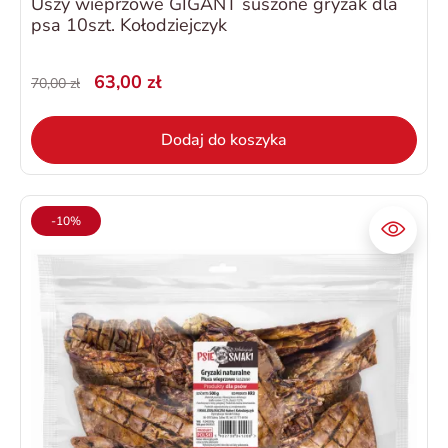
Uszy wieprzowe GIGANT suszone gryzak dla
psa 10szt. Kołodziejczyk
63,00 zł
70,00 zł
Dodaj do koszyka
-10%