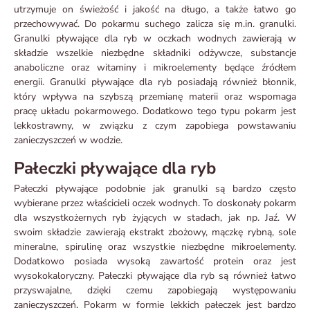
utrzymuje on świeżość i jakość na długo, a także łatwo go
przechowywać. Do pokarmu suchego zalicza się m.in. granulki.
Granulki pływające dla ryb w oczkach wodnych zawierają w
składzie wszelkie niezbędne składniki odżywcze, substancje
anaboliczne oraz witaminy i mikroelementy będące źródłem
energii. Granulki pływające dla ryb posiadają również błonnik,
który wpływa na szybszą przemianę materii oraz wspomaga
pracę układu pokarmowego. Dodatkowo tego typu pokarm jest
lekkostrawny, w związku z czym zapobiega powstawaniu
zanieczyszczeń w wodzie.
Pałeczki pływające dla ryb
Pałeczki pływające podobnie jak granulki są bardzo często
wybierane przez właścicieli oczek wodnych. To doskonały pokarm
dla wszystkożernych ryb żyjących w stadach, jak np. Jaź. W
swoim składzie zawierają ekstrakt zbożowy, mączkę rybną, sole
mineralne, spirulinę oraz wszystkie niezbędne mikroelementy.
Dodatkowo posiada wysoką zawartość protein oraz jest
wysokokaloryczny. Pałeczki pływające dla ryb są również łatwo
przyswajalne, dzięki czemu zapobiegają występowaniu
zanieczyszczeń. Pokarm w formie lekkich pałeczek jest bardzo