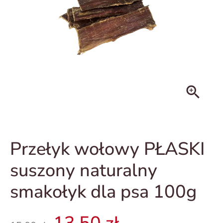
zoom_in
Przełyk wołowy PŁASKI
suszony naturalny
smakołyk dla psa 100g