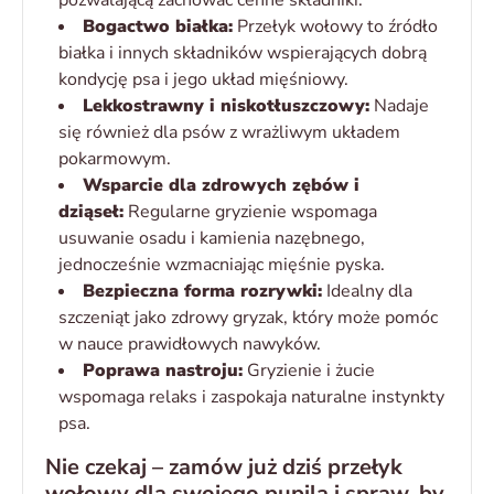
pozwalającą zachować cenne składniki.
Bogactwo białka:
Przełyk wołowy to źródło
białka i innych składników wspierających dobrą
kondycję psa i jego układ mięśniowy.
Lekkostrawny i niskotłuszczowy:
Nadaje
się również dla psów z wrażliwym układem
pokarmowym.
Wsparcie dla zdrowych zębów i
dziąseł:
Regularne gryzienie wspomaga
usuwanie osadu i kamienia nazębnego,
jednocześnie wzmacniając mięśnie pyska.
Bezpieczna forma rozrywki:
Idealny dla
szczeniąt jako zdrowy gryzak, który może pomóc
w nauce prawidłowych nawyków.
Poprawa nastroju:
Gryzienie i żucie
wspomaga relaks i zaspokaja naturalne instynkty
psa.
Nie czekaj – zamów już dziś przełyk
wołowy dla swojego pupila i spraw, by