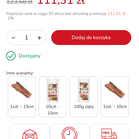
111,31 zł
123,68 zł
Najniższa cena w ciągu 30 dni przed aktualną promocją:
111,31 zł
0%
−
+
Dodaj do koszyka
Dostępny
Inne warianty:
1szt. - 15cm
10szt. -
100g cięty
1szt. - 10cm
10cm