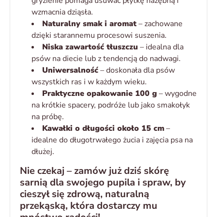
gryzienie pomaga usuwać płytkę nazębną i
wzmacnia dziąsła.
Naturalny smak i aromat
– zachowane
dzięki starannemu procesowi suszenia.
Niska zawartość tłuszczu
– idealna dla
psów na diecie lub z tendencją do nadwagi.
Uniwersalność
– doskonała dla psów
wszystkich ras i w każdym wieku.
Praktyczne opakowanie 100 g
– wygodne
na krótkie spacery, podróże lub jako smakołyk
na próbę.
Kawałki o długości około 15 cm
–
idealne do długotrwałego żucia i zajęcia psa na
dłużej.
Nie czekaj – zamów już dziś skórę
sarnią dla swojego pupila i spraw, by
cieszył się zdrową, naturalną
przekąską, która dostarczy mu