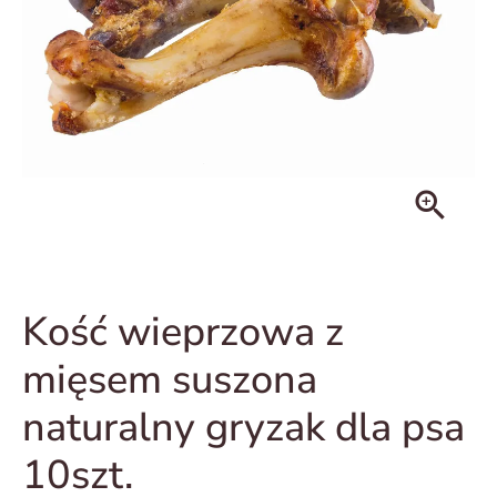
zoom_in
Kość wieprzowa z
mięsem suszona
naturalny gryzak dla psa
10szt.