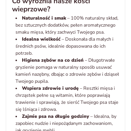
Co wyróżnia nasze kości
wieprzowe?
Naturalność i smak
– 100% naturalny skład,
bez sztucznych dodatków, pełen aromatycznego
smaku mięsa, który zachwyci Twojego psa.
Idealna wielkość
– Doskonała dla małych i
średnich psów, idealnie dopasowana do ich
potrzeb.
Higiena zębów na co dzień
– Długotrwałe
gryzienie pomaga w naturalny sposób usuwać
kamień nazębny, dbając o zdrowie zębów i dziąseł
Twojego pupila.
Wspiera zdrowie i urodę
– Resztki mięsa i
chrząstek pełne są witamin, które poprawiają
trawienie i sprawiają, że sierść Twojego psa staje
się lśniąca i zdrowa.
Zajmie psa na długie godziny
– Idealna, by
zapobiec nudzie i niepożądanym zachowaniom,
jak gryzienie mebli.